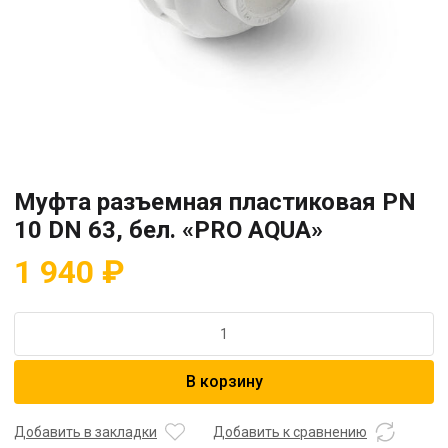
Муфта разъемная пластиковая PN
10 DN 63, бел. «PRO AQUA»
1 940
₽
Количество
товара
Муфта
В корзину
разъемная
пластиковая
PN
Добавить в закладки
Добавить к сравнению