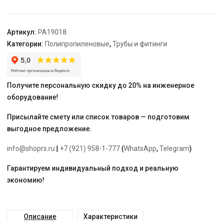
10
DN
63,
Артикул:
PA19018
бел.
Категории:
Полипропиленовые
,
Трубы и фитинги
"PRO
AQUA"
Получите персональную скидку до 20% на инженерное
оборудование!
Присылайте смету или список товаров — подготовим
выгодное предложение.
info@shoprs.ru
|
+7 (921) 958-1-777
(
WhatsApp
,
Telegram
)
Гарантируем индивидуальный подход и реальную
экономию!
Описание
Характеристики