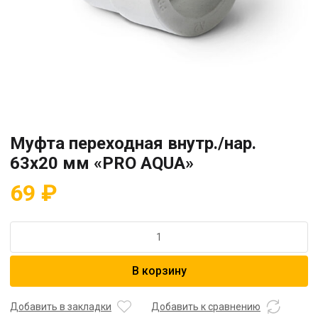
Муфта переходная внутр./нар.
63х20 мм «PRO AQUA»
69
₽
Количество
товара
Муфта
В корзину
переходная
внутр./
нар.
Добавить в закладки
Добавить к сравнению