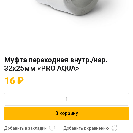
Муфта переходная внутр./нар.
32х25мм «PRO AQUA»
16
₽
Количество
товара
Муфта
В корзину
переходная
внутр./
нар.
Добавить в закладки
Добавить к сравнению