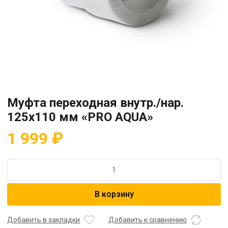
Муфта переходная внутр./нар.
125х110 мм «PRO AQUA»
1 999
₽
Количество
товара
Муфта
В корзину
переходная
внутр./
нар.
Добавить в закладки
Добавить к сравнению