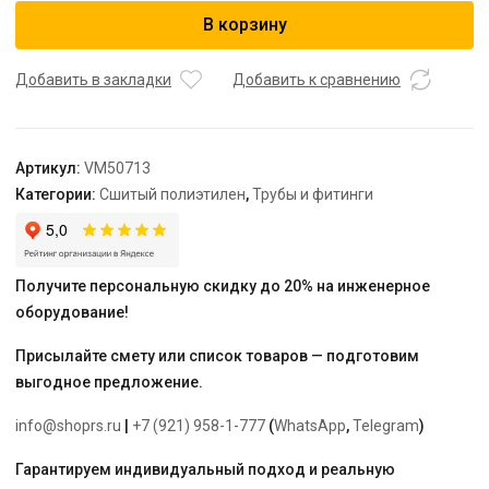
Муфта
В корзину
переходная
Varmega
Slide-
Добавить в закладки
Добавить к сравнению
fit,
25
x
Артикул:
VM50713
20,
Категории:
Сшитый полиэтилен
,
Трубы и фитинги
аксиальная,
латунь
Получите персональную скидку до 20% на инженерное
оборудование!
Присылайте смету или список товаров — подготовим
выгодное предложение.
info@shoprs.ru
|
+7 (921) 958-1-777
(
WhatsApp
,
Telegram
)
Гарантируем индивидуальный подход и реальную