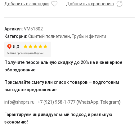
НГ
Добавить в закладки
Добавить к сравнению
Varmega
Slide-
fit,
Артикул:
VM51802
16
Категории:
Сшитый полиэтилен
,
Трубы и фитинги
х
3/4",
комбинированная,
аксиальная
Получите персональную скидку до 20% на инженерное
оборудование!
Присылайте смету или список товаров — подготовим
выгодное предложение.
info@shoprs.ru
|
+7 (921) 958-1-777
(
WhatsApp
,
Telegram
)
Гарантируем индивидуальный подход и реальную
экономию!