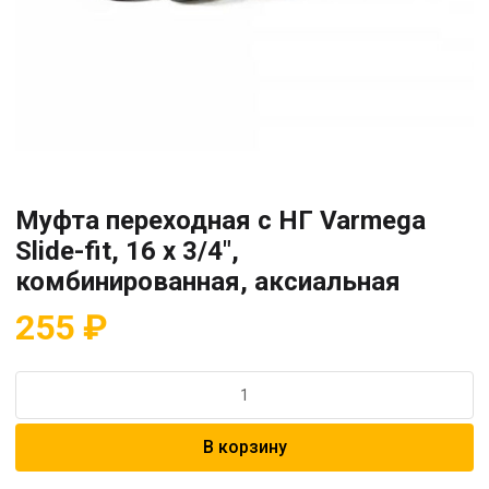
Муфта переходная с НГ Varmega
Slide-fit, 16 х 3/4″,
комбинированная, аксиальная
255
₽
Количество
товара
Муфта
В корзину
переходная
с