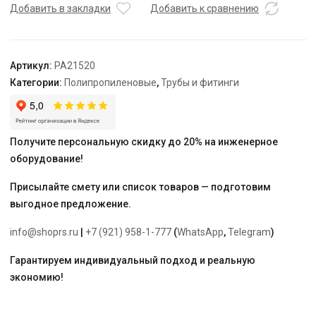
(американка)
Добавить в закладки
Добавить к сравнению
НР
DN
40-
Артикул:
PA21520
1.1/4",
Категории:
Полипропиленовые
,
Трубы и фитинги
бел.
"PRO
AQUA"
Получите персональную скидку до 20% на инженерное
оборудование!
Присылайте смету или список товаров — подготовим
выгодное предложение.
info@shoprs.ru
|
+7 (921) 958-1-777
(
WhatsApp
,
Telegram
)
Гарантируем индивидуальный подход и реальную
экономию!