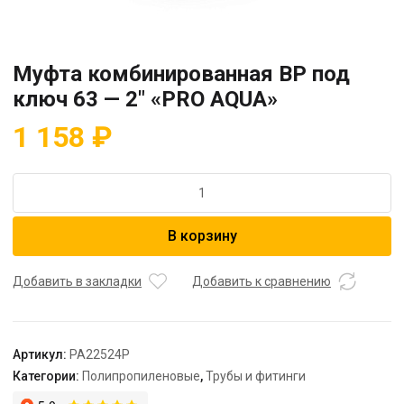
Муфта комбинированная BP под
ключ 63 — 2″ «PRO AQUA»
1 158
₽
Количество
товара
Муфта
В корзину
комбинированная
BP
под
Добавить в закладки
Добавить к сравнению
ключ
63
-
Артикул:
PA22524P
2"
Категории:
Полипропиленовые
,
Трубы и фитинги
"PRO
AQUA"