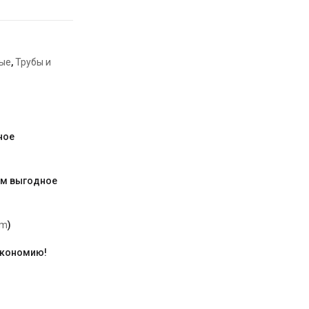
ые
,
Трубы и
ное
им выгодное
am
)
экономию!