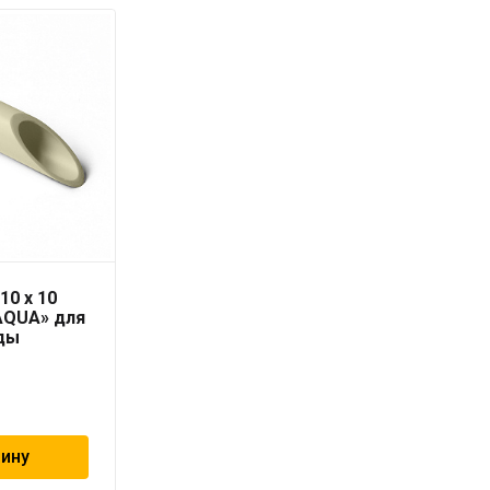
10 x 10
Труба PN10 32 x 2,9
AQUA» для
серая «PRO AQUA» для
ды
холодной воды
164
₽
зину
В корзину