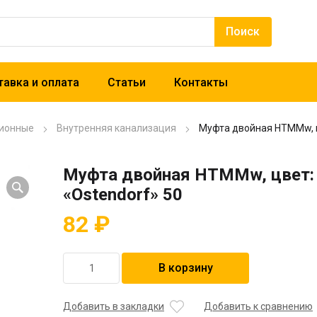
авка и оплата
Статьи
Контакты
ионные
Внутренняя канализация
Муфта двойная HTMMw, ц
Муфта двойная HTMMw, цвет:
«Ostendorf» 50
82
₽
Количество
В корзину
товара
Муфта
двойная
Добавить в закладки
Добавить к сравнению