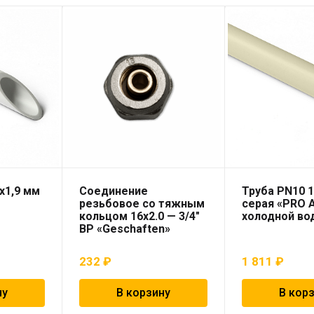
х1,9 мм
Соединение
Труба PN10 1
резьбовое со тяжным
серая «PRO 
кольцом 16х2.0 — 3/4″
холодной во
ВР «Geschaften»
232
₽
1 811
₽
ну
В корзину
В кор