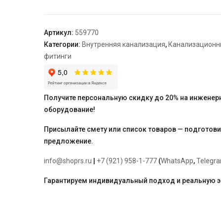
HTMMw,
цвет:
белый
Артикул:
559770
"Ostendorf"
Категории:
Внутренняя канализация
,
Канализационн
50
фитинги
Получите персональную скидку до 20% на инженер
оборудование!
Присылайте смету или список товаров — подготов
предложение.
info@shoprs.ru
|
+7 (921) 958-1-777
(
WhatsApp
,
Telegr
Гарантируем индивидуальный подход и реальную 