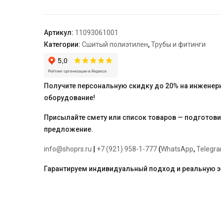
50,
DZR
латунь
Артикул:
11093061001
(MX),
Категории:
Сшитый полиэтилен
,
Трубы и фитинги
переходная
"Rehau"
Получите персональную скидку до 20% на инженер
оборудование!
Присылайте смету или список товаров — подготов
предложение.
info@shoprs.ru
|
+7 (921) 958-1-777
(
WhatsApp
,
Telegr
Гарантируем индивидуальный подход и реальную 