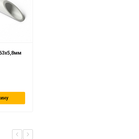
 63х5,8мм
Труба PN10 40 x 3,7
серая «PRO AQUA» для
холодной воды
257
₽
зину
В корзину