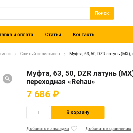
авка и оплата
Статьи
Контакты
тинги
Сшитый полиэтилен
Муфта, 63, 50, DZR латунь (MX)
Муфта, 63, 50, DZR латунь (MX
переходная «Rehau»
7 686
₽
Количество
В корзину
товара
Муфта,
63,
Добавить в закладки
Добавить к сравнению