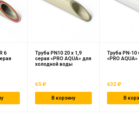
R 6
Труба PN10 20 x 1,9
Труба PN-10
серая
серая «PRO AQUA» для
«PRO AQUA»
холодной воды
65
₽
632
₽
ну
В корзину
В кор