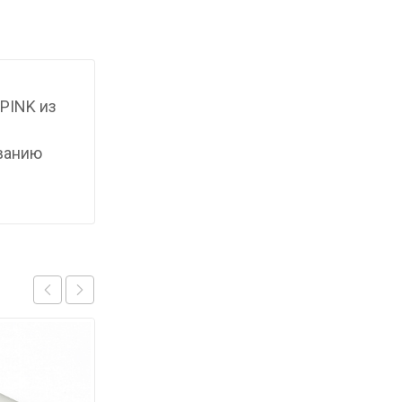
PINK из
ыванию