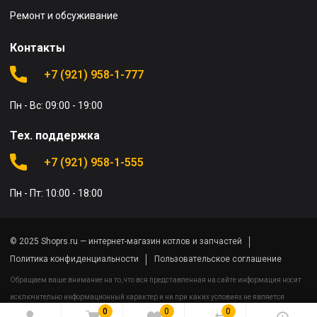
Ремонт и обсуживание
Контакты
+7 (921) 958-1-777
Пн - Вс: 09:00 - 19:00
Тех. поддержка
+7 (921) 958-1-555
Пн - Пт: 10:00 - 18:00
© 2025 Shoprs.ru — интернет-магазин котлов и запчастей
Политика конфиденциальности
Пользовательское соглашение
Обращаем ваше внимание на то, что вся представленная на сайте информация носит
исключительно информационный характер и ни при каких условиях не является
0
0
0
публичной офертой определяемой положениями Статьи 437(2) Гражданского кодекса