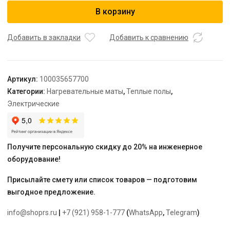
Мат
В корзину
нагревательный
"Warmstad"
WSM
Добавить в закладки
Добавить к сравнению
910
Вт/6,00
кв.м
Артикул:
100035657700
Категории:
Нагревательные маты
,
Теплые полы
,
Электрические
Получите персональную скидку до 20% на инженерное
оборудование!
Присылайте смету или список товаров — подготовим
выгодное предложение.
info@shoprs.ru
|
+7 (921) 958-1-777
(
WhatsApp
,
Telegram
)