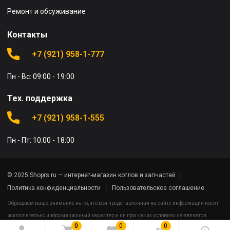
Ремонт и обсуживание
Контакты
+7 (921) 958-1-777
Пн - Вс: 09:00 - 19:00
Тех. поддержка
+7 (921) 958-1-555
Пн - Пт: 10:00 - 18:00
© 2025 Shoprs.ru — интернет-магазин котлов и запчастей
Политика конфиденциальности
Пользовательское соглашение
Обращаем ваше внимание на то, что вся представленная на сайте информация носит
исключительно информационный характер и ни при каких условиях не является
0
0
0
публичной офертой определяемой положениями Статьи 437(2) Гражданского кодекса