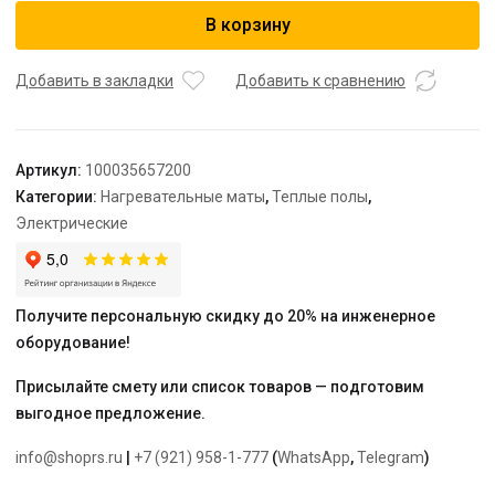
Мат
В корзину
нагревательный
"Warmstad"
WSM
Добавить в закладки
Добавить к сравнению
400
Вт/2,70
кв.м
Артикул:
100035657200
Категории:
Нагревательные маты
,
Теплые полы
,
Электрические
Получите персональную скидку до 20% на инженерное
оборудование!
Присылайте смету или список товаров — подготовим
выгодное предложение.
info@shoprs.ru
|
+7 (921) 958-1-777
(
WhatsApp
,
Telegram
)