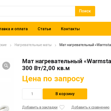
авка и оплата
Статьи
Контакты
ские
Нагревательные маты
Мат нагревательный «Warmstad
Мат нагревательный «Warmst
300 Вт/2,00 кв.м
Цена по запросу
Количество
В корзину
товара
Мат
нагревательный
Добавить в закладки
Добавить к сравнению