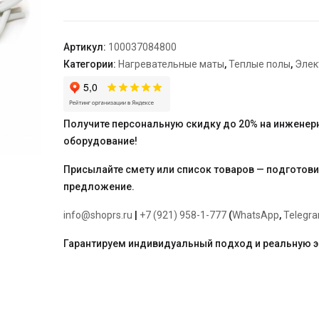
"Warmstad+"
WSM
300
Артикул:
100037084800
Вт/2,00
Категории:
Нагревательные маты
,
Теплые полы
,
Элек
кв.м
Получите персональную скидку до 20% на инженер
оборудование!
Присылайте смету или список товаров — подготов
предложение.
info@shoprs.ru
|
+7 (921) 958-1-777
(
WhatsApp
,
Telegr
Гарантируем индивидуальный подход и реальную 