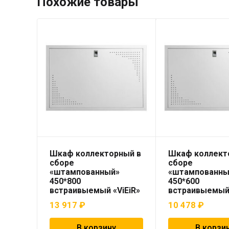
Похожие товары
Шкаф коллекторный в
Шкаф коллект
сборе
сборе
«штампованный»
«штампованны
450*800
450*600
встраивыемый «ViEiR»
встраивыемый 
13 917
₽
10 478
₽
В корзину
В корзи