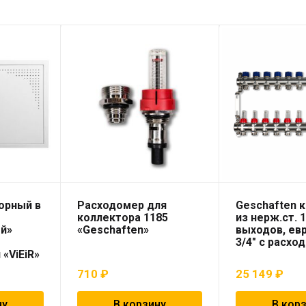
орный в
Расходомер для
Geschaften 
коллектора 1185
из нерж.ст. 
й»
«Geschaften»
выходов, ев
3/4″ с расх
«ViEiR»
710
₽
25 149
₽
ну
В корзину
В кор