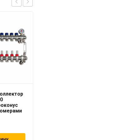
коллектор
Geschaften насосно-
10
смесительный узел
роконус
2557 для теплого пола
одомерами
хром 35-60 гр
20 344
₽
зину
В корзину