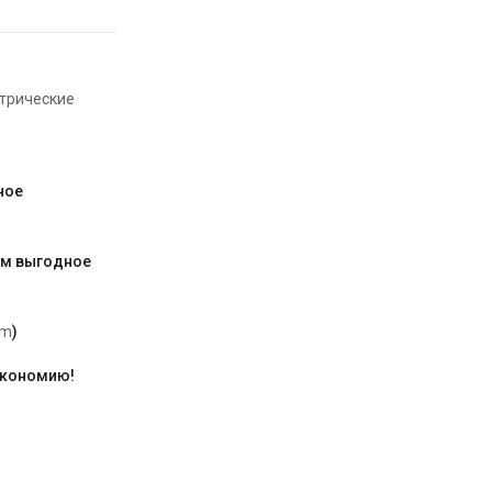
трические
ное
им выгодное
am
)
экономию!