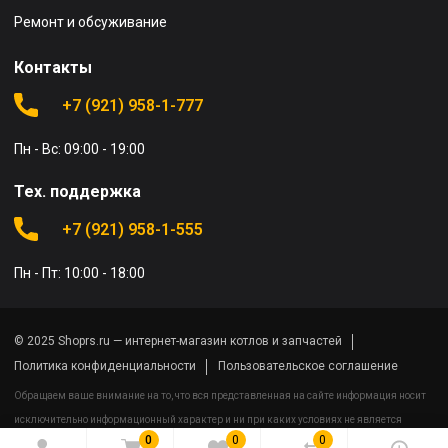
Ремонт и обсуживание
Контакты
+7 (921) 958-1-777
Пн - Вс: 09:00 - 19:00
Тех. поддержка
+7 (921) 958-1-555
Пн - Пт: 10:00 - 18:00
© 2025 Shoprs.ru — интернет-магазин котлов и запчастей
Политика конфиденциальности
Пользовательское соглашение
Обращаем ваше внимание на то, что вся представленная на сайте информация носит
исключительно информационный характер и ни при каких условиях не является
0
0
0
публичной офертой определяемой положениями Статьи 437(2) Гражданского кодекса