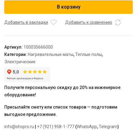
Мат
В корзину
нагревательный
"Warmstad"
WSM
Добавить в закладки
Добавить к сравнению
1890
Вт/12,5
кв.м
Артикул:
100035666000
Категории:
Нагревательные маты
,
Теплые полы
,
Электрические
Получите персональную скидку до 20% на инженерное
оборудование!
Присылайте смету или список товаров — подготовим
выгодное предложение.
info@shoprs.ru
|
+7 (921) 958-1-777
(
WhatsApp
,
Telegram
)