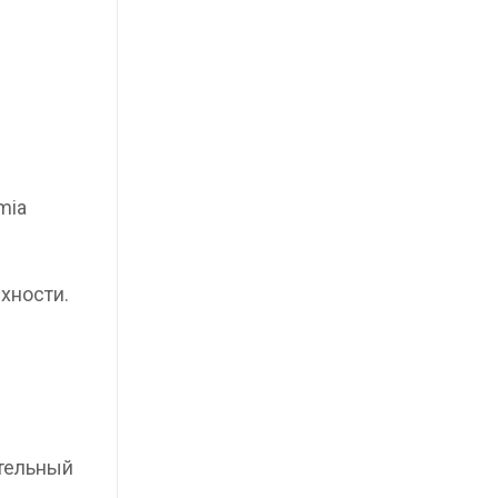
mia
хности.
ательный