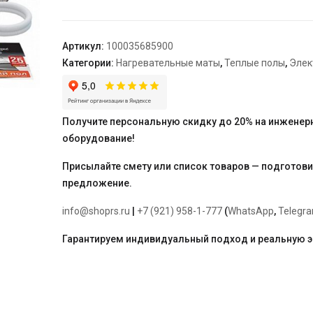
"Теплолюкс"
Alumia
375
Артикул:
100035685900
Вт/2,5
Категории:
Нагревательные маты
,
Теплые полы
,
Элек
кв.м
Получите персональную скидку до 20% на инженер
оборудование!
Присылайте смету или список товаров — подготов
предложение.
info@shoprs.ru
|
+7 (921) 958-1-777
(
WhatsApp
,
Telegr
Гарантируем индивидуальный подход и реальную 