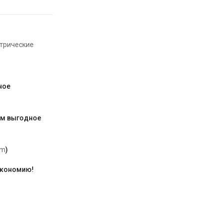
трические
ное
им выгодное
am
)
экономию!