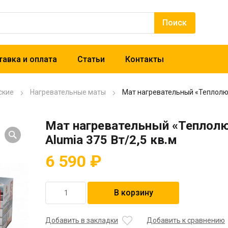
авка и оплата
Статьи
Контакты
ские
Нагревательные маты
Мат нагревательный «Теплолюкс
Мат нагревательный «Теплол
Alumia 375 Вт/2,5 кв.м
6 590
₽
Количество
В корзину
товара
Мат
нагревательный
Добавить в закладки
Добавить к сравнению