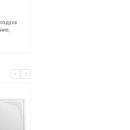
воздуха
ние,