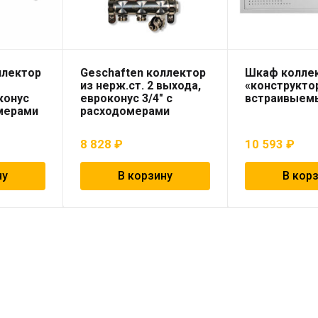
ллектор
Geschaften коллектор
Шкаф колле
из нерж.ст. 2 выхода,
«конструкто
конус
евроконус 3/4″ с
встраивыемы
омерами
расходомерами
8 828
₽
10 593
₽
ну
В корзину
В кор