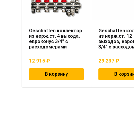
Geschaften коллектор
Geschaften ко
из нерж.ст. 4 выхода,
из нерж.ст. 12
евроконус 3/4″ с
выходов, евро
расходомерами
3/4″ с расход
12 915
₽
29 237
₽
В корзину
В корзи