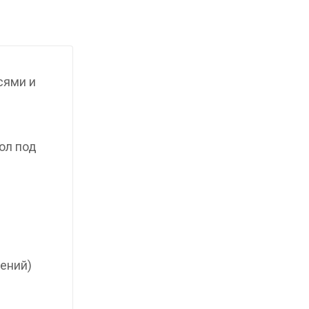
сями и
ол под
ений)