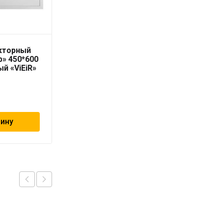
кторный
Geschaften коллектор
р» 450*600
из нерж.ст., 5
й «ViEiR»
выходов, евроконус
3/4″ с расходомерами
14 944
₽
зину
В корзину