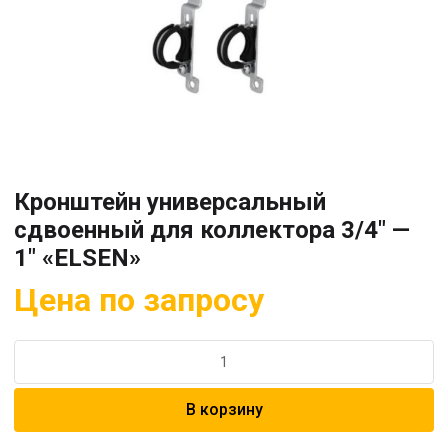
Кронштейн универсальный
сдвоенный для коллектора 3/4″ —
1″ «ELSEN»
Цена по запросу
Количество
товара
Кронштейн
В корзину
универсальный
сдвоенный