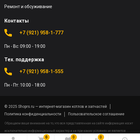
Ремонт и обсуживание
Контакты
+7 (921) 958-1-777
Пн - Вс: 09:00 - 19:00
Тех. поддержка
+7 (921) 958-1-555
Пн - Пт: 10:00 - 18:00
© 2025 Shoprs.ru — интернет-магазин котлов и запчастей
Политика конфиденциальности
Пользовательское соглашение
Обращаем ваше внимание на то, что вся представленная на сайте информация носит
исключительно информационный характер и ни при каких условиях не является
0
0
0
публичной офертой определяемой положениями Статьи 437(2) Гражданского кодекса