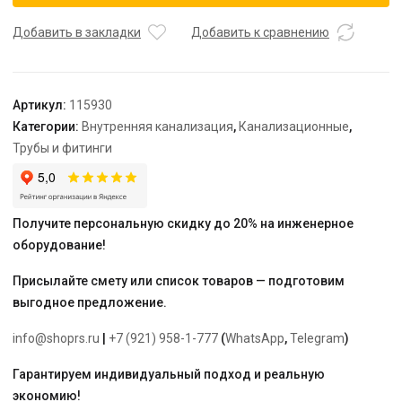
плав.
радиальным
Добавить в закладки
Добавить к сравнению
подключением
HTDAR
"Ostendorf"
Артикул:
115930
110/110х87°
Категории:
Внутренняя канализация
,
Канализационные
,
Трубы и фитинги
Получите персональную скидку до 20% на инженерное
оборудование!
Присылайте смету или список товаров — подготовим
выгодное предложение.
info@shoprs.ru
|
+7 (921) 958-1-777
(
WhatsApp
,
Telegram
)
Гарантируем индивидуальный подход и реальную
экономию!