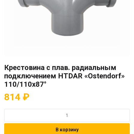
Крестовина с плав. радиальным
подключением HTDAR «Ostendorf»
110/110х87°
814
₽
Количество
товара
Крестовина
В корзину
с