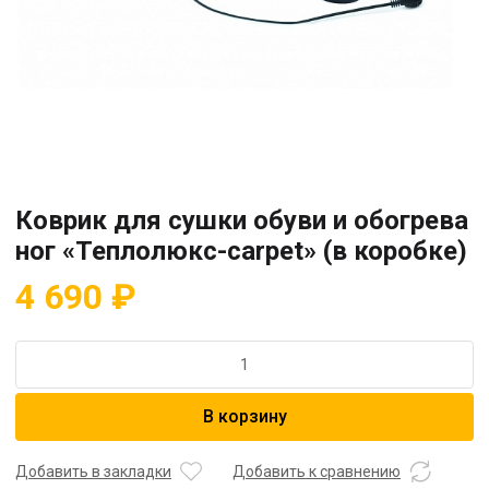
Коврик для сушки обуви и обогрева
ног «Теплолюкс-carpet» (в коробке)
4 690
₽
Количество
товара
Коврик
В корзину
для
сушки
обуви
Добавить в закладки
Добавить к сравнению