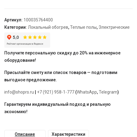
и
обогрева
ног
Артикул:
100035764400
"Теплолюкс-
Категории:
Локальный обогрев
,
Теплые полы
,
Электрические
carpet"
(в
коробке)
Получите персональную скидку до 20% на инженерное
оборудование!
Присылайте смету или список товаров — подготовим
выгодное предложение.
info@shoprs.ru
|
+7 (921) 958-1-777
(
WhatsApp
,
Telegram
)
Гарантируем индивидуальный подход и реальную
экономию!
Описание
Характеристики