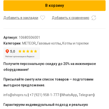
Котел
В корзину
настенный
одноконтурный
газовый
Добавить в закладки
Добавить к сравнению
METEOR
B30
36H
Артикул:
10680506001
Категории:
METEOR
,
Газовые котлы
,
Котлы и горелки
Получите персональную скидку до 20% на инженерное
оборудование!
Присылайте смету или список товаров — подготовим
выгодное предложение.
info@shoprs.ru
|
+7 (921) 958-1-777
(
WhatsApp
,
Telegram
)
Гарантируем индивидуальный подход и реальную