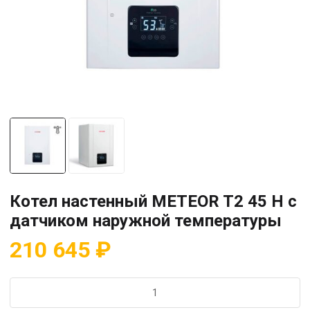
Котел настенный METEOR T2 45 H с
датчиком наружной температуры
210 645
₽
Количество
товара