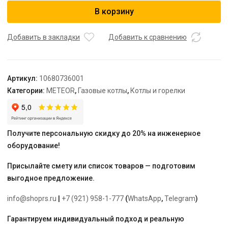
Котел
В корзину
настенный
METEOR
T2
Добавить в закладки
Добавить к сравнению
45
H
с
Артикул:
10680736001
датчиком
Категории:
METEOR
,
Газовые котлы
,
Котлы и горелки
наружной
температуры
Получите персональную скидку до 20% на инженерное
оборудование!
Присылайте смету или список товаров — подготовим
выгодное предложение.
info@shoprs.ru
|
+7 (921) 958-1-777
(
WhatsApp
,
Telegram
)
Гарантируем индивидуальный подход и реальную