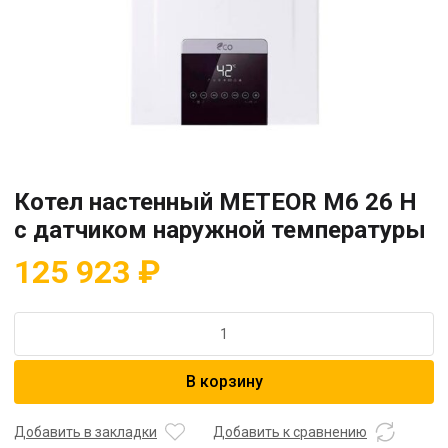
Котел настенный METEOR M6 26 H
с датчиком наружной температуры
125 923
₽
Количество
товара
Котел
В корзину
настенный
METEOR
M6
Добавить в закладки
Добавить к сравнению