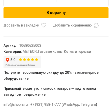
товара
Котел
В корзину
настенный
METEOR
M30
Добавить в закладки
Добавить к сравнению
26
C
с
Артикул:
10680625003
Wi-
Категории:
METEOR
,
Газовые котлы
,
Котлы и горелки
Fi
и
датчиком
наружной
Получите персональную скидку до 20% на инженерное
температуры
оборудование!
Присылайте смету или список товаров — подготовим
выгодное предложение.
info@shoprs.ru
|
+7 (921) 958-1-777
(
WhatsApp
,
Telegram
)