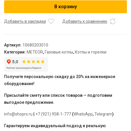
Котел
В корзину
настенный
METEOR
C30
Добавить в закладки
Добавить к сравнению
24
C
с
Артикул:
10680203010
датчиком
Категории:
METEOR
,
Газовые котлы
,
Котлы и горелки
наружной
температуры
Получите персональную скидку до 20% на инженерное
оборудование!
Присылайте смету или список товаров — подготовим
выгодное предложение.
info@shoprs.ru
|
+7 (921) 958-1-777
(
WhatsApp
,
Telegram
)
Гарантируем индивидуальный подход и реальную