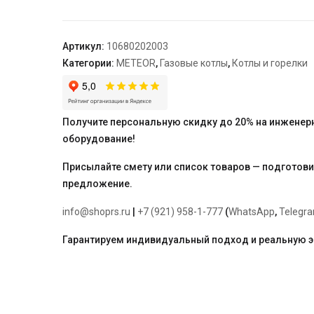
газовый
METEOR
C30
Артикул:
10680202003
18C
Категории:
METEOR
,
Газовые котлы
,
Котлы и горелки
Получите персональную скидку до 20% на инженер
оборудование!
Присылайте смету или список товаров — подготов
предложение.
info@shoprs.ru
|
+7 (921) 958-1-777
(
WhatsApp
,
Telegr
Гарантируем индивидуальный подход и реальную 