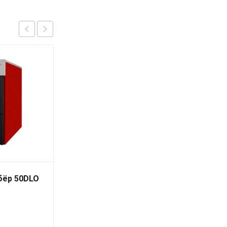
бёр 50DLO
Protherm Бобёр 40DLO