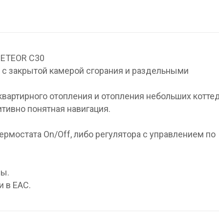
METEOR C30
 с закрытой камерой сгорания и раздельными
вартирного отопления и отопления небольших котте
итивно понятная навигация.
рмостата On/Off, либо регулятора с управлением по
ды.
 в ЕАС.