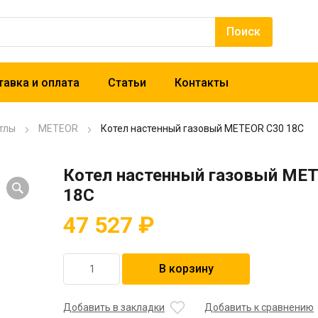
авка и оплата
Статьи
Контакты
тлы
METEOR
Котел настенный газовый METEOR C30 18C
Котел настенный газовый ME
18C
47 527
₽
Количество
В корзину
товара
Котел
настенный
Добавить в закладки
Добавить к сравнению