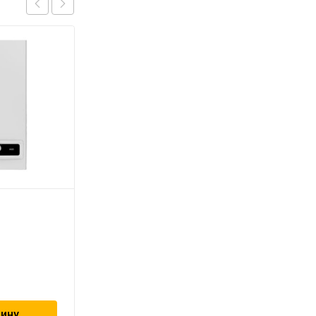
Copa EOMIX 35
98 820
₽
зину
В корзину