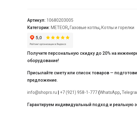
газовый
METEOR
B20
Артикул:
10680203005
24C
Категории:
METEOR
,
Газовые котлы
,
Котлы и горелки
Получите персональную скидку до 20% на инженер
оборудование!
Присылайте смету или список товаров — подготов
предложение.
info@shoprs.ru
|
+7 (921) 958-1-777
(
WhatsApp
,
Telegr
Гарантируем индивидуальный подход и реальную 