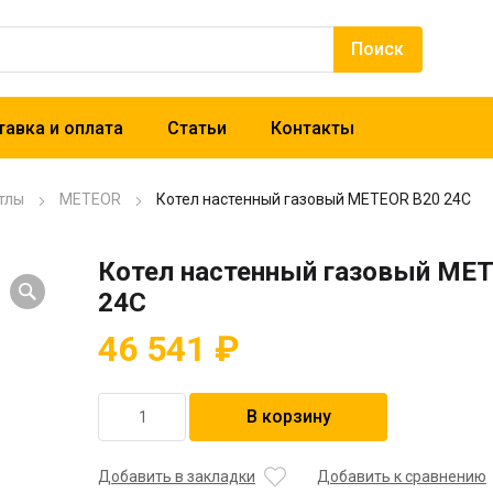
авка и оплата
Статьи
Контакты
тлы
METEOR
Котел настенный газовый METEOR B20 24C
Котел настенный газовый ME
24C
46 541
₽
Количество
В корзину
товара
Котел
настенный
Добавить в закладки
Добавить к сравнению