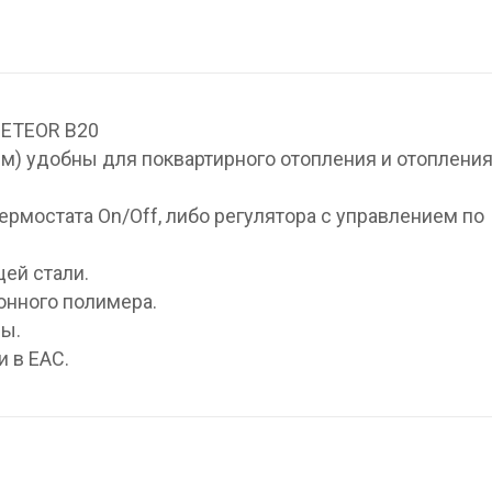
METEOR B20
м) удобны для поквартирного отопления и отоплени
рмостата On/Off, либо регулятора с управлением по
ей стали.
онного полимера.
ды.
 в ЕАС.