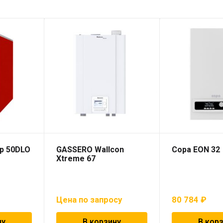
р 50DLO
GASSERO Wallcon
Copa EON 32
Xtreme 67
Цена по запросу
80 784
₽
ну
В корзину
В кор