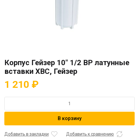
Корпус Гейзер 10″ 1/2 ВР латунные
вставки ХВС, Гейзер
1 210
₽
Количество
товара
Корпус
В корзину
Гейзер
10"
1/2
Добавить в закладки
Добавить к сравнению