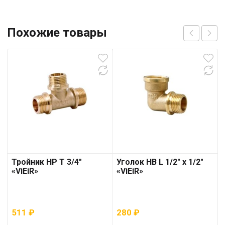
Похожие товары
Тройник НР T 3/4″
Уголок НВ L 1/2″ х 1/2″
«ViEiR»
«ViEiR»
511
₽
280
₽