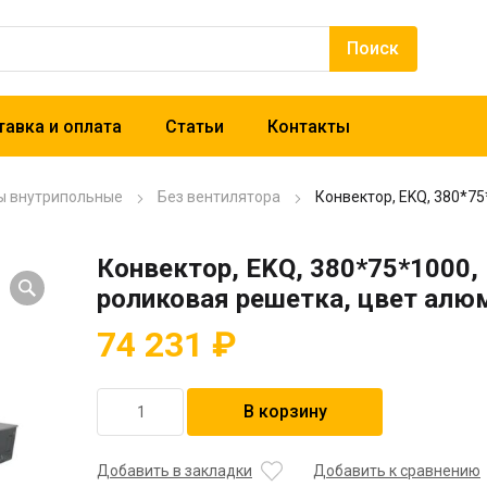
авка и оплата
Статьи
Контакты
ы внутрипольные
Без вентилятора
Конвектор, EKQ, 380*7
Конвектор, EKQ, 380*75*1000,
роликовая решетка, цвет алю
74 231
₽
Количество
В корзину
товара
Конвектор,
EKQ,
Добавить в закладки
Добавить к сравнению