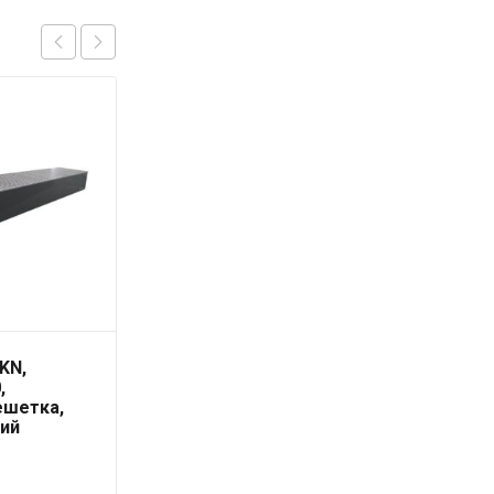
KN,
Конвектор, EKN,
,
190*90*800, роликовая
ешетка,
решетка, цвет
ий
алюминий
20 787
₽