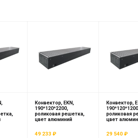
,
Конвектор, EKN,
Конвектор, E
190*120*2200,
190*120*1200
етка,
роликовая решетка,
роликовая р
й
цвет алюминий
цвет алюмин
49 233
₽
29 540
₽