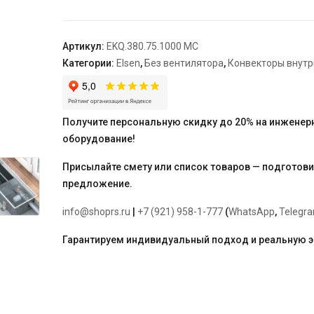
380*75*1000,
роликовая
решетка,
Артикул:
EKQ.380.75.1000 MC
цвет
Категории:
Elsen
,
Без вентилятора
,
Конвекторы внут
алюминий
Получите персональную скидку до 20% на инженер
оборудование!
Присылайте смету или список товаров — подготов
предложение.
info@shoprs.ru
|
+7 (921) 958-1-777
(
WhatsApp
,
Telegr
Гарантируем индивидуальный подход и реальную 