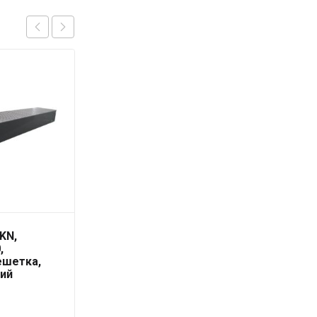
KN,
Конвектор, EKN,
,
190*120*1000,
ешетка,
роликовая решетка,
ий
цвет алюминий
25 760
₽