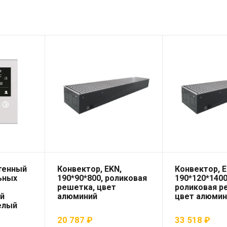
тенный
Конвектор, EKN,
Конвектор, E
ьных
190*90*800, роликовая
190*120*1400
решетка, цвет
роликовая р
й
алюминий
цвет алюмин
елый
20 787
₽
33 518
₽