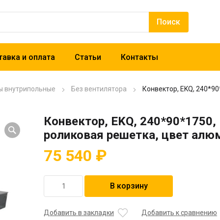
авка и оплата
Статьи
Контакты
ы внутрипольные
Без вентилятора
Конвектор, EKQ, 240*9
Конвектор, EKQ, 240*90*1750,
роликовая решетка, цвет алю
75 540
₽
Количество
В корзину
товара
Конвектор,
EKQ,
Добавить в закладки
Добавить к сравнению