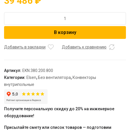
39 486
₽
Количество
товара
Конвектор,
В корзину
EKN,
380*200*800,
роликовая
Добавить в закладки
Добавить к сравнению
решетка,
цвет
алюминий
Артикул:
EKN.380.200.800
Категории:
Elsen
,
Без вентилятора
,
Конвекторы
внутрипольные
Получите персональную скидку до 20% на инженерное
оборудование!
Присылайте смету или список товаров — подготовим