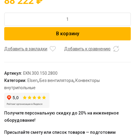
88 222
₽
Количество
товара
Конвектор,
В корзину
EKN,
300*150*2800,
роликовая
Добавить в закладки
Добавить к сравнению
решетка,
цвет
алюминий
Артикул:
EKN.300.150.2800
Категории:
Elsen
,
Без вентилятора
,
Конвекторы
внутрипольные
Получите персональную скидку до 20% на инженерное
оборудование!
Присылайте смету или список товаров — подготовим