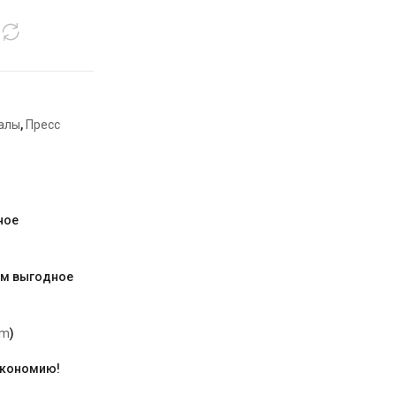
иалы
,
Пресс
ное
им выгодное
am
)
экономию!