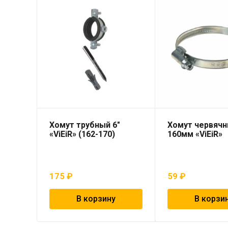
Хомут трубный 6″
Хомут червячн
«ViEiR» (162-170)
160мм «ViEiR»
175
₽
59
₽
В корзину
В корзи