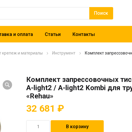
авка и оплата
Статьи
Контакты
т крепеж и материалы
Инструмент
Комплект запрессовочных
Комплект запрессовочных тис
A-light2 / A-light2 Kombi для т
«Rehau»
32 681
₽
Количество
В корзину
товара