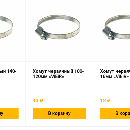
ый 140-
Хомут червячный 100-
Хомут червя
120мм «ViEiR»
16мм «ViEiR»
43
₽
18
₽
ну
В корзину
В кор