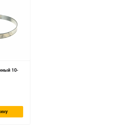
чный 10-
Хомут червячный 20-
32мм «ViEiR»
33
₽
зину
В корзину