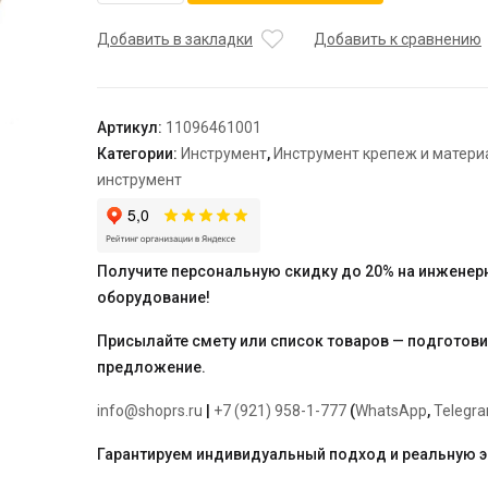
Комплект
запрессовочных
Добавить в закладки
Добавить к сравнению
тисков
H2/
A-
Артикул:
11096461001
light2
Категории:
Инструмент
,
Инструмент крепеж и матер
/
инструмент
A-
light2
Kombi
для
Получите персональную скидку до 20% на инженер
труб
оборудование!
16/20
"Rehau"
Присылайте смету или список товаров — подготов
предложение.
info@shoprs.ru
|
+7 (921) 958-1-777
(
WhatsApp
,
Telegr
Гарантируем индивидуальный подход и реальную 