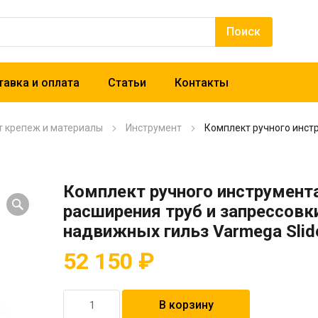
авка и оплата
Статьи
Контакты
т крепеж и материалы
Инструмент
Комплект ручного инст
Комплект ручного инструмент
расширения труб и запрессовк
надвижных гильз Varmega Slide
52 150
₽
Количество
В корзину
товара