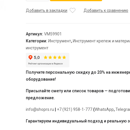
Комплект
ручного
Добавить в закладки
Добавить к сравнению
инструмента
для
расширения
Артикул:
VM59901
труб
Категории:
Инструмент
,
Инструмент крепеж и матер
и
инструмент
запрессовки
надвижных
гильз
Varmega
Получите персональную скидку до 20% на инженер
Slide-
оборудование!
fit
Присылайте смету или список товаров — подготов
предложение.
info@shoprs.ru
|
+7 (921) 958-1-777
(
WhatsApp
,
Telegr
Гарантируем индивидуальный подход и реальную 