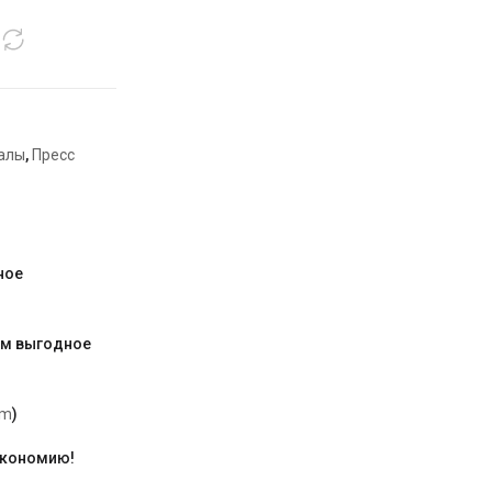
иалы
,
Пресс
ное
им выгодное
am
)
экономию!