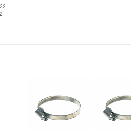
-32
2