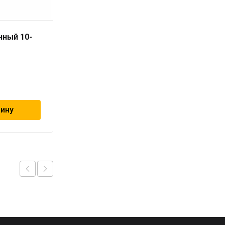
чный 10-
Хомут червячный 16-
27мм «ViEiR»
28
₽
зину
В корзину