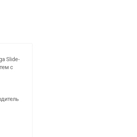
a Slide-
тем c
одитель