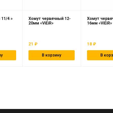
11/4 »
Хомут червячный 12-
Хомут червя
20мм «ViEiR»
16мм «ViEiR»
21
₽
18
₽
ну
В корзину
В кор