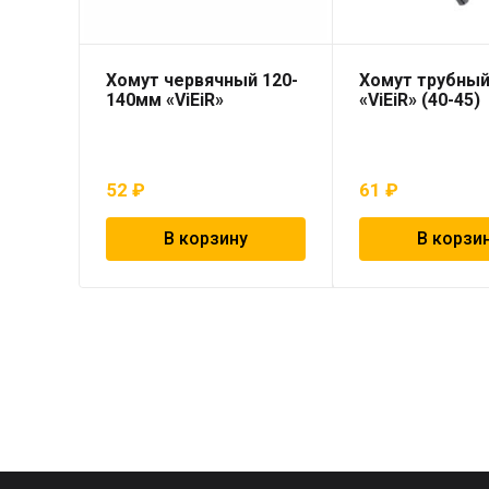
Хомут червячный 120-
Хомут трубный 
140мм «ViEiR»
«ViEiR» (40-45)
52
₽
61
₽
В корзину
В корзи