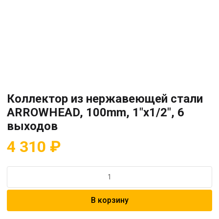
Коллектор из нержавеющей стали
ARROWHEAD, 100mm, 1″x1/2″, 6
выходов
4 310
₽
Количество
товара
Коллектор
В корзину
из
нержавеющей