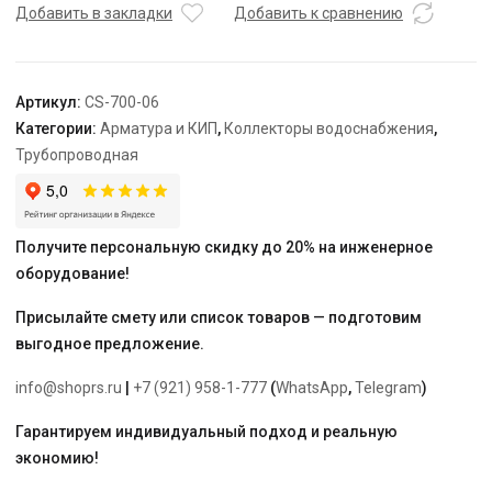
стали
Добавить в закладки
Добавить к сравнению
ARROWHEAD,
100mm,
1"x1/2",
Артикул:
CS-700-06
6
Категории:
Арматура и КИП
,
Коллекторы водоснабжения
,
выходов
Трубопроводная
Получите персональную скидку до 20% на инженерное
оборудование!
Присылайте смету или список товаров — подготовим
выгодное предложение.
info@shoprs.ru
|
+7 (921) 958-1-777
(
WhatsApp
,
Telegram
)
Гарантируем индивидуальный подход и реальную
экономию!