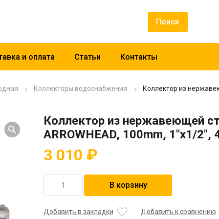
авка и оплата
Статьи
Контакты
одная
Коллекторы водоснабжения
Коллектор из нержаве
Коллектор из нержавеющей с
ARROWHEAD, 100mm, 1″x1/2″, 
3 010
₽
Количество
В корзину
товара
Коллектор
из
Добавить в закладки
Добавить к сравнению