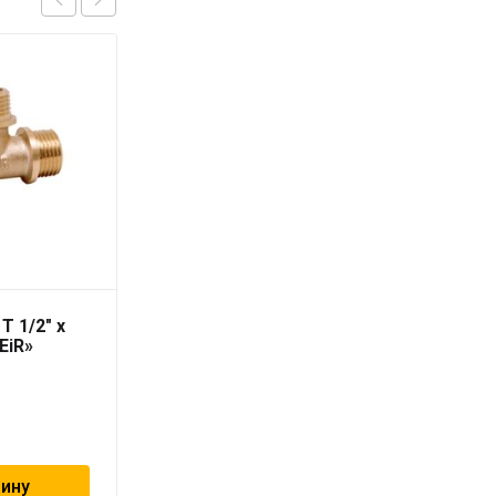
T 1/2″ х
Уголок НВ L 1″ х 1″
iEiR»
«ViEiR»
625
₽
зину
В корзину