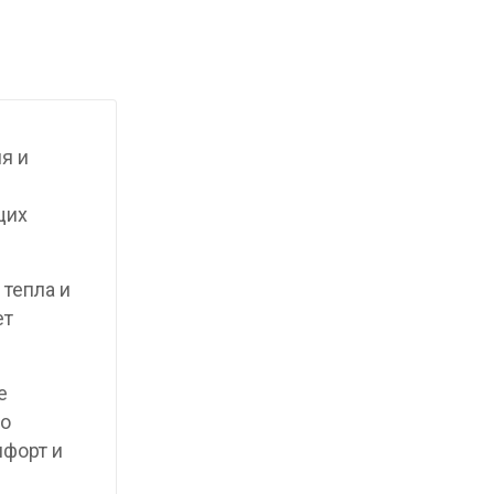
я и
щих
 тепла и
ет
е
то
мфорт и