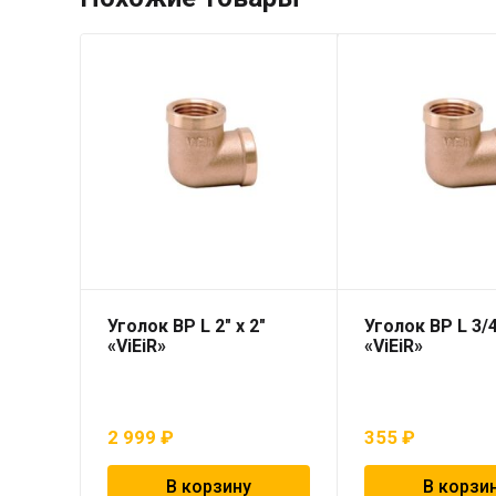
Уголок ВР L 2″ х 2″
Уголок ВР L 3/4
«ViEiR»
«ViEiR»
2 999
₽
355
₽
В корзину
В корзи