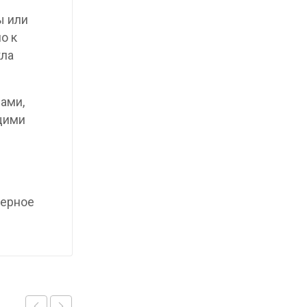
ы или
о к
кла
ами,
щими
мерное