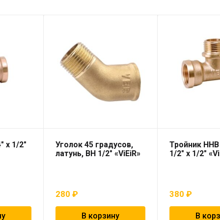
″ х 1/2″
Уголок 45 градусов,
Тройник ННВ 
латунь, ВН 1/2″ «ViEiR»
1/2″ х 1/2″ «V
280
₽
380
₽
ну
В корзину
В кор