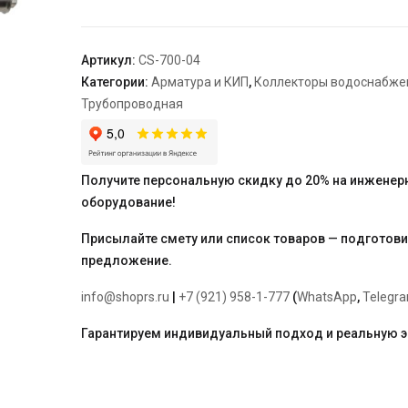
нержавеющей
стали
ARROWHEAD,
Артикул:
CS-700-04
100mm,
Категории:
Арматура и КИП
,
Коллекторы водоснабже
1"x1/2",
Трубопроводная
4
выхода
Получите персональную скидку до 20% на инженер
оборудование!
Присылайте смету или список товаров — подготов
предложение.
info@shoprs.ru
|
+7 (921) 958-1-777
(
WhatsApp
,
Telegr
Гарантируем индивидуальный подход и реальную 