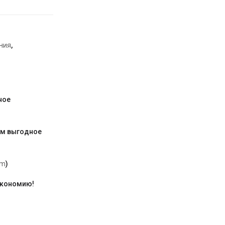
ния
,
ное
им выгодное
am
)
экономию!