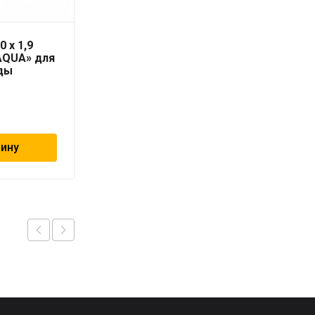
0 x 1,9
Труба PN-10 75х6,9 мм
AQUA» для
«PRO AQUA»
ды
839
₽
зину
В корзину