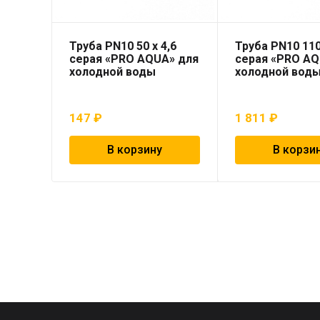
Труба PN10 50 x 4,6
Труба PN10 110
серая «PRO AQUA» для
серая «PRO AQ
холодной воды
холодной вод
147
₽
1 811
₽
В корзину
В корзи