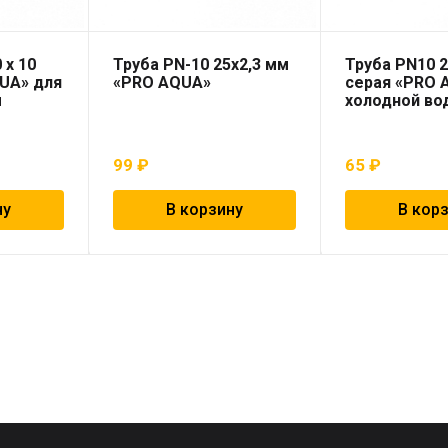
 x 10
Труба PN-10 25х2,3 мм
Труба PN10 2
UA» для
«PRO AQUA»
серая «PRO 
ы
холодной во
99
₽
65
₽
ну
В корзину
В кор