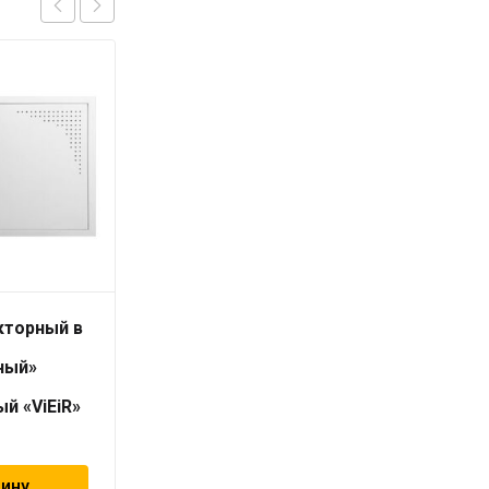
кторный в
Шкаф коллекторный в
сборе
ный»
«штампованный»
450*1200
й «ViEiR»
встраивыемый «ViEiR»
21 013
₽
зину
В корзину