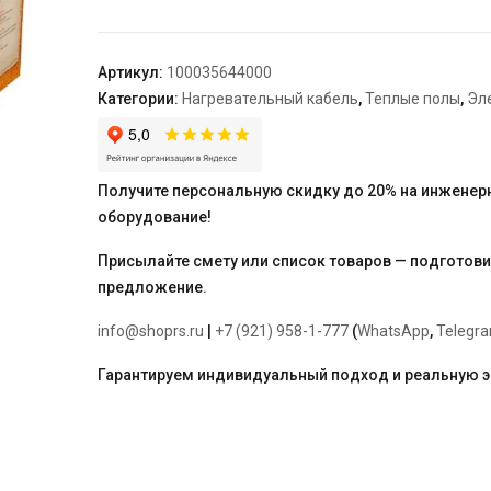
"Warmstad"
WSS
47,0
Артикул:
100035644000
м/680
Категории:
Нагревательный кабель
,
Теплые полы
,
Эл
Вт
Получите персональную скидку до 20% на инженер
оборудование!
Присылайте смету или список товаров — подготов
предложение.
info@shoprs.ru
|
+7 (921) 958-1-777
(
WhatsApp
,
Telegr
Гарантируем индивидуальный подход и реальную 