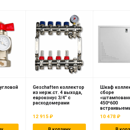
угловой
Geschaften коллектор
Шкаф колле
из нерж.ст. 4 выхода,
сборе
евроконус 3/4″ с
«штампован
расходомерами
450*600
встраивыемы
12 915
₽
10 478
₽
ну
В корзину
В кор