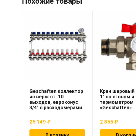
Похожие товары
Geschaften коллектор
Кран шаровый 
из нерж.ст. 10
1″ со сгоном и
выходов, евроконус
термометром
3/4″ с расходомерами
«Geschaften»
25 149
₽
2 855
₽
В корзину
В корзи