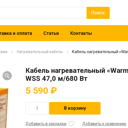
авка и оплата
Статьи
Контакты
ские
Нагревательный кабель
Кабель нагревательный «War
Кабель нагревательный «Warm
WSS 47,0 м/680 Вт
5 590
₽
Количество
В корзину
товара
Кабель
нагревательный
Добавить в закладки
Добавить к сравнению