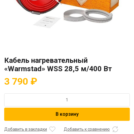
Кабель нагревательный
«Warmstad» WSS 28,5 м/400 Вт
3 790
₽
Количество
товара
Кабель
В корзину
нагревательный
"Warmstad"
WSS
Добавить в закладки
Добавить к сравнению