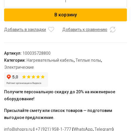
товара
Кабель
В корзину
нагревательный
"Теплолюкс"
Tropix
Добавить в закладки
Добавить к сравнению
ТЛБЭ
156,5
м/3500
Артикул:
100035728800
Вт
Категории:
Нагревательный кабель
,
Теплые полы
,
Электрические
Получите персональную скидку до 20% на инженерное
оборудование!
Присылайте смету или список товаров — подготовим
выгодное предложение.
info@shoprs.ru
|
+7 (921) 958-1-777
(
WhatsApp
,
Telegram
)