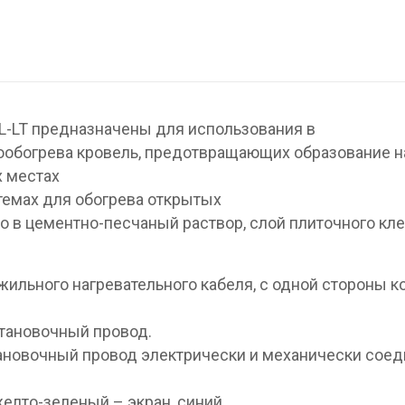
L-LT предназначены для использования в
ообогрева кровель, предотвращающих образование н
х местах
стемах для обогрева открытых
 в цементно-песчаный раствор, слой плиточного кле
жильного нагревательного кабеля, с одной стороны к
становочный провод.
новочный провод электрически и механически соед
желто-зеленый – экран, синий