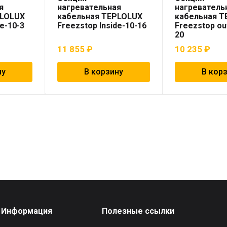
я
нагревательная
нагреватель
PLOLUX
кабельная TEPLOLUX
кабельная 
de-10-3
Freezstop Inside-10-16
Freezstop ou
20
11 855
₽
10 235
₽
ну
В корзину
В кор
Информация
Полезные ссылки