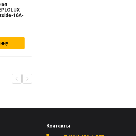
ная
нагревательная
TEPLOLUX
кабельная TEPLOLUX
tside-16A-
Freezstop outside-16A-
8
6 230
₽
зину
В корзину
Контакты