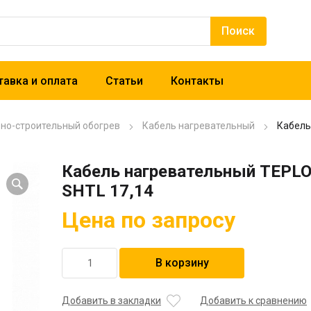
авка и оплата
Статьи
Контакты
рно-строительный обогрев
Кабель нагревательный
Кабель
Кабель нагревательный TEPL
SHTL 17,14
Цена по запросу
Количество
В корзину
товара
Кабель
нагревательный
Добавить в закладки
Добавить к сравнению