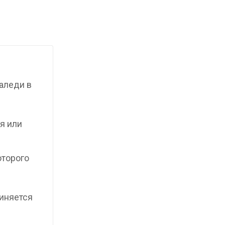
аледи в
я или
оторого
иняется