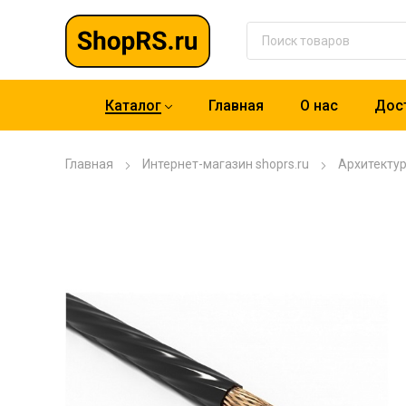
Каталог
Главная
О нас
Дост
Главная
Интернет-магазин shoprs.ru
Архитекту