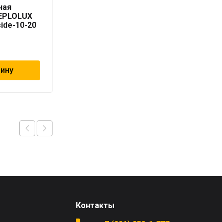
ная
нагревательная
TEPLOLUX
кабельная TEPLOLUX
side-10-20
Freezstop Inside-10-12
9 990
₽
зину
В корзину
Контакты