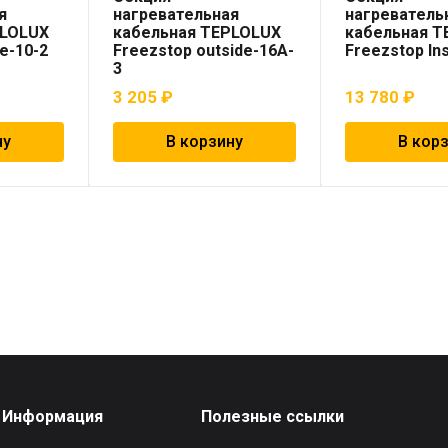
я
нагревательная
нагреватель
PLOLUX
кабельная TEPLOLUX
кабельная 
de-10-2
Freezstop outside-16A-
Freezstop In
3
3 205
₽
13 780
₽
ну
В корзину
В кор
Информация
Полезные ссылки