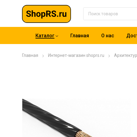
Каталог
Главная
О нас
Дост
Главная
Интернет-магазин shoprs.ru
Архитекту