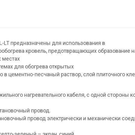
L-LT предназначены для использования в
ообогрева кровель, предотвращающих образование н
х местах
стемах для обогрева открытых
 в цементно-песчаный раствор, слой плиточного кле
жильного нагревательного кабеля, с одной стороны к
становочный провод.
новочный провод электрически и механически соед
желто-зеленый – экран, синий