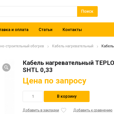
авка и оплата
Статьи
Контакты
рно-строительный обогрев
Кабель нагревательный
Кабель
Кабель нагревательный TEPL
SHTL 0,33
Цена по запросу
Количество
В корзину
товара
Кабель
нагревательный
Добавить в закладки
Добавить к сравнению