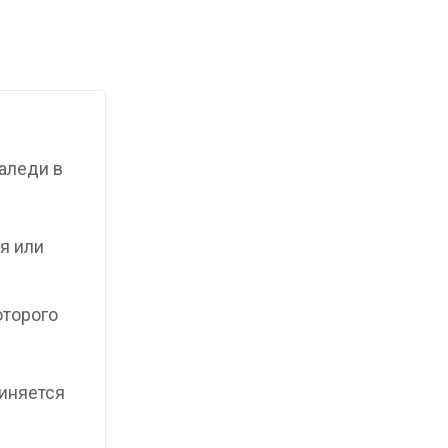
аледи в
я или
оторого
иняется