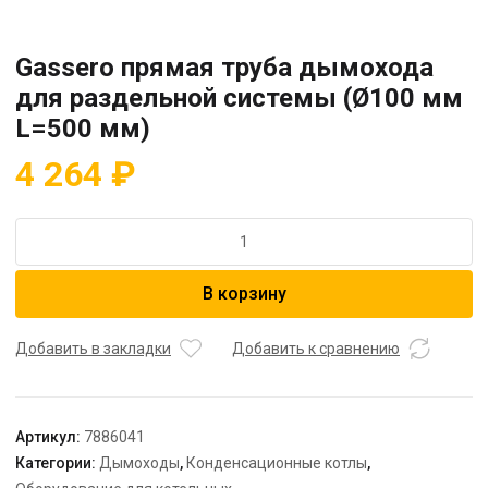
Gassero прямая труба дымохода
для раздельной системы (Ø100 мм
L=500 мм)
4 264
₽
Количество
товара
Gassero
В корзину
прямая
труба
дымохода
Добавить в закладки
Добавить к сравнению
для
раздельной
системы
Артикул:
7886041
(Ø100
Категории:
Дымоходы
,
Конденсационные котлы
,
мм