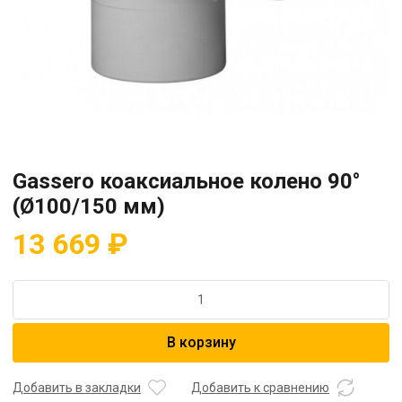
Gassero коаксиальное колено 90°
(Ø100/150 мм)
13 669
₽
Количество
товара
Gassero
В корзину
коаксиальное
колено
90°
Добавить в закладки
Добавить к сравнению