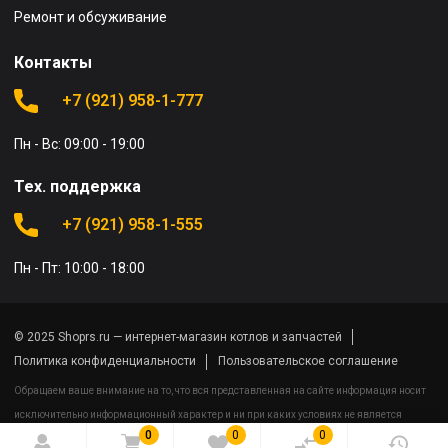
Ремонт и обсуживание
Контакты
+7 (921) 958-1-777
Пн - Вс: 09:00 - 19:00
Тех. поддержка
+7 (921) 958-1-555
Пн - Пт: 10:00 - 18:00
© 2025 Shoprs.ru — интернет-магазин котлов и запчастей
Политика конфиденциальности
Пользовательское соглашение
Обращаем ваше внимание на то, что вся представленная на сайте информация носит
исключительно информационный характер и ни при каких условиях не является
0
0
0
публичной офертой определяемой положениями Статьи 437(2) Гражданского кодекса