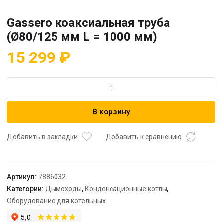
Gassero коаксиальная труба
(Ø80/125 мм L = 1000 мм)
15 299
₽
Количество
товара
Gassero
В корзину
коаксиальная
труба
(Ø80/125
Добавить в закладки
Добавить к сравнению
мм
L
=
Артикул:
7886032
1000
Категории:
Дымоходы
,
Конденсационные котлы
,
мм)
Оборудование для котельных