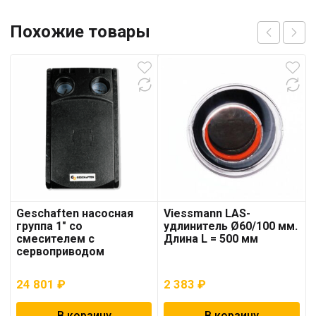
Похожие товары
Geschaften насосная
Viessmann LAS-
группа 1″ со
удлинитель Ø60/100 мм.
смесителем с
Длина L = 500 мм
сервоприводом
24 801
₽
2 383
₽
В корзину
В корзину