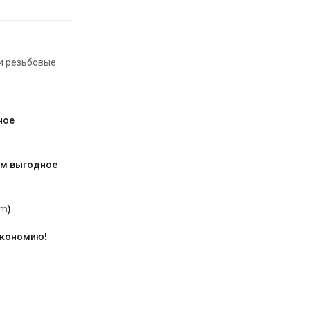
и резьбовые
ное
им выгодное
am
)
экономию!