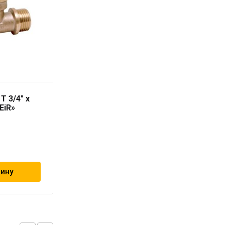
T 3/4″ х
Уголок ВР L 3/4″ х 3/4″
iEiR»
«ViEiR»
355
₽
зину
В корзину