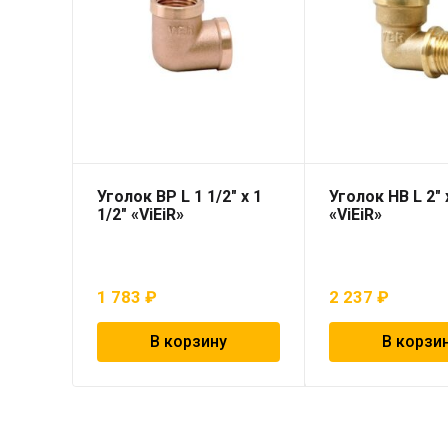
Уголок ВР L 1 1/2″ х 1
Уголок НВ L 2″ 
1/2″ «ViEiR»
«ViEiR»
1 783
₽
2 237
₽
В корзину
В корзи