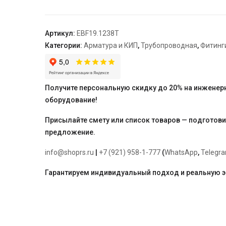
1/2"
—
3/8",
Артикул:
EBF19.1238T
латунь
Категории:
Арматура и КИП
,
Трубопроводная
,
Фитинг
с
покрытием
TIN
"ELSEN"
Получите персональную скидку до 20% на инженер
оборудование!
Присылайте смету или список товаров — подготов
предложение.
info@shoprs.ru
|
+7 (921) 958-1-777
(
WhatsApp
,
Telegr
Гарантируем индивидуальный подход и реальную 