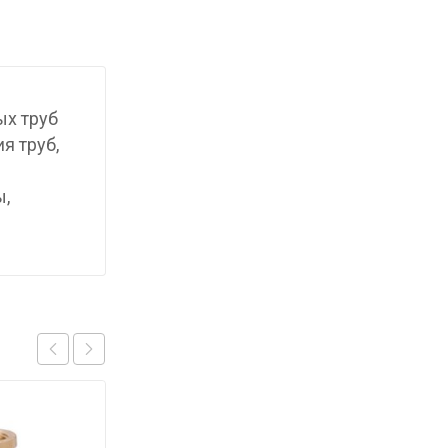
ых труб
я труб,
ы,