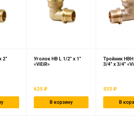
х 2″
Уголок НВ L 1/2″ х 1″
Тройник НВН 
«ViEiR»
3/4″ х 3/4″ «V
625
₽
533
₽
ну
В корзину
В кор