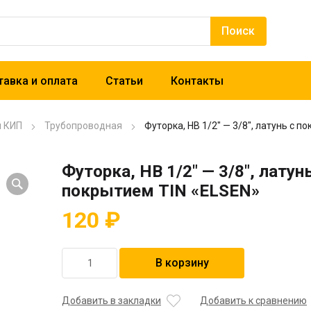
авка и оплата
Статьи
Контакты
и КИП
Трубопроводная
Футорка, НВ 1/2″ — 3/8″, латунь с п
Футорка, НВ 1/2″ — 3/8″, латунь
покрытием TIN «ELSEN»
120
₽
Количество
В корзину
товара
Футорка,
НВ
Добавить в закладки
Добавить к сравнению