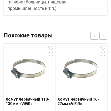
гигиeнe (бoльницы, пищeвaя
пpoмышлeннoсть и т.п.).
Похожие товары
Хомут червячный 110-
Хомут червячный 16-
130мм «ViEiR»
27мм «ViEiR»