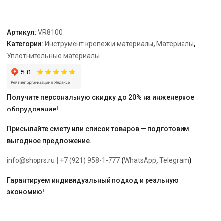
x0,20мм
x0.35g/cm3
)
Артикул:
VR8100
"ViEiR"
Категории:
Инструмент крепеж и материалы
,
Материалы
,
(500/10шт)
Уплотнительные материалы
Получите персональную скидку до 20% на инженерное
оборудование!
Присылайте смету или список товаров — подготовим
выгодное предложение.
info@shoprs.ru
|
+7 (921) 958-1-777
(
WhatsApp
,
Telegram
)
Гарантируем индивидуальный подход и реальную
экономию!