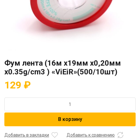
Фум лента (16м x19мм x0,20мм
x0.35g/cm3 ) «ViEiR»(500/10шт)
129
₽
Количество
товара
Фум
В корзину
лента
(16м
x19мм
Добавить в закладки
Добавить к сравнению