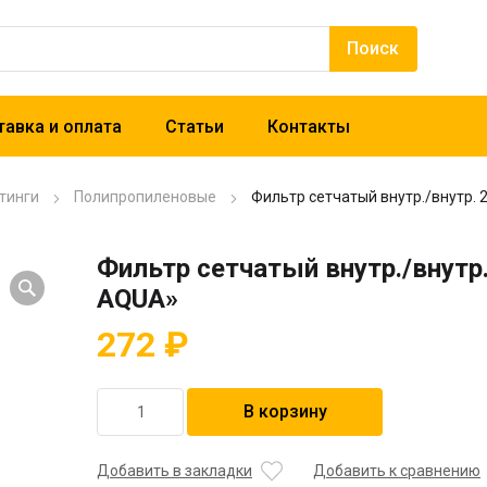
авка и оплата
Статьи
Контакты
тинги
Полипропиленовые
Фильтр сетчатый внутр./внутр.
Фильтр сетчатый внутр./внутр
AQUA»
272
₽
Количество
В корзину
товара
Фильтр
сетчатый
Добавить в закладки
Добавить к сравнению