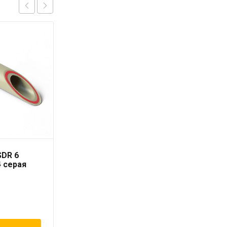
SDR 6
Труба PN16/SDR 6
4 серая
RUBIS 20 x 3,4 серая
«PRO AQUA»
97
₽