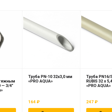
Труба PN-10 32х3,0 мм
Труба PN16/
 тяжным
«PRO AQUA»
RUBIS 32 x 5,
 — 3/4″
«PRO AQUA»
n»
164
₽
247
₽