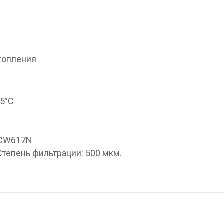
топления
95°С
 CW617N
 Cтепень фильтрации: 500 мкм.