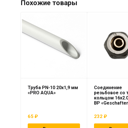
Похожие товары
Труба PN-10 20х1,9 мм
Соединение
«PRO AQUA»
резьбовое со
кольцом 16х2.0
ВР «Geschafte
65
₽
232
₽