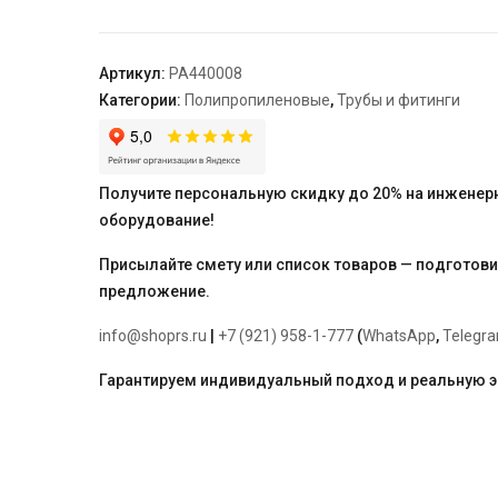
внутр./
внутр.
20
Артикул:
PA440008
"PRO
Категории:
Полипропиленовые
,
Трубы и фитинги
AQUA"
Получите персональную скидку до 20% на инженер
оборудование!
Присылайте смету или список товаров — подготов
предложение.
info@shoprs.ru
|
+7 (921) 958-1-777
(
WhatsApp
,
Telegr
Гарантируем индивидуальный подход и реальную 