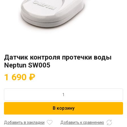
Датчик контроля протечки воды
Neptun SW005
1 690
₽
Количество
товара
Датчик
В корзину
контроля
протечки
воды
Добавить в закладки
Добавить к сравнению