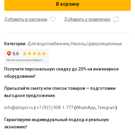
В корзину
насос
для
горячей
Добавить в закладки
Добавить к сравнению
воды
ELSEN
DN20,
Категории:
Для водоснабжения
,
Насосы
,
Циркуляционные
расход
1,38
м3,
напор
Получите персональную скидку до 20% на инженерное
12
оборудование!
м,
монтажная
Присылайте смету или список товаров — подготовим
длина
выгодное предложение.
148
мм
info@shoprs.ru
|
+7 (921) 958-1-777
(
WhatsApp
,
Telegram
)
Гарантируем индивидуальный подход и реальную
экономию!