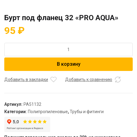
Бурт под фланец 32 «PRO AQUA»
95
₽
Количество
товара
Бурт
В корзину
под
фланец
32
Добавить в закладки
Добавить к сравнению
"PRO
AQUA"
Артикул:
PA51132
Категории:
Полипропиленовые
,
Трубы и фитинги