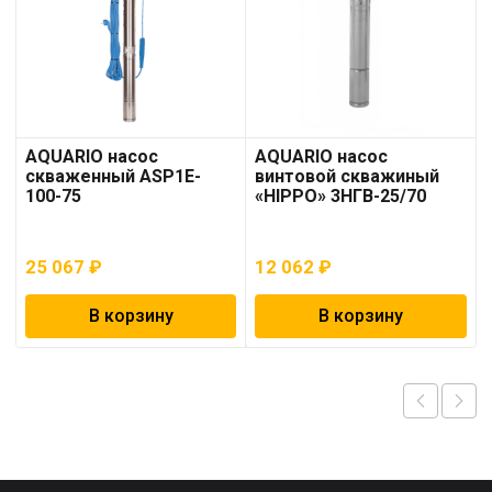
AQUARIO насос
AQUARIO насос
скваженный ASP1E-
винтовой скважиный
100-75
«HIPPO» 3НГВ-25/70
25 067
₽
12 062
₽
В корзину
В корзину