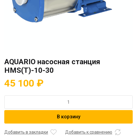
AQUARIO насосная станция
HMS(T)-10-30
45 100
₽
Количество
товара
AQUARIO
В корзину
насосная
станция
HMS(T)-10-
Добавить в закладки
Добавить к сравнению